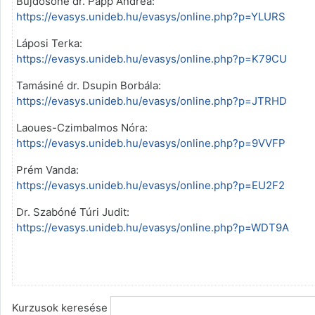
Bujdosóné dr. Papp Andrea:
https://evasys.unideb.hu/evasys/online.php?p=YLURS
Láposi Terka:
https://evasys.unideb.hu/evasys/online.php?p=K79CU
Tamásiné dr. Dsupin Borbála:
https://evasys.unideb.hu/evasys/online.php?p=JTRHD
Laoues-Czimbalmos Nóra:
https://evasys.unideb.hu/evasys/online.php?p=9VVFP
Prém Vanda:
https://evasys.unideb.hu/evasys/online.php?p=EU2F2
Dr. Szabóné Túri Judit:
https://evasys.unideb.hu/evasys/online.php?p=WDT9A
Kurzusok keresése