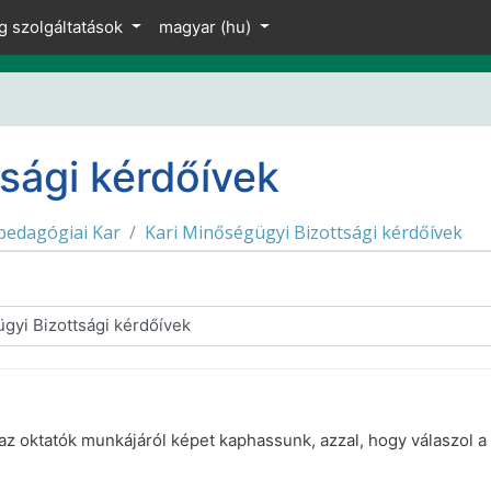
g szolgáltatások
magyar ‎(hu)‎
sági kérdőívek
pedagógiai Kar
Kari Minőségügyi Bizottsági kérdőívek
az oktatók munkájáról képet kaphassunk, azzal, hogy válaszol 