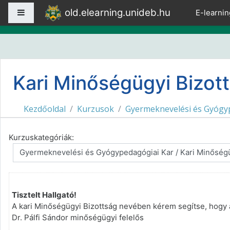
Tovább a fő tartalomhoz
old.elearning.unideb.hu
Oldalpanel
E-learnin
Kari Minőségügyi Bizott
Kezdőoldal
Kurzusok
Gyermeknevelési és Gyógy
Kurzuskategóriák:
Tisztelt Hallgató!
A kari Minőségügyi Bizottság nevében kérem segítse, hogy 
Dr. Pálfi Sándor minőségügyi felelős