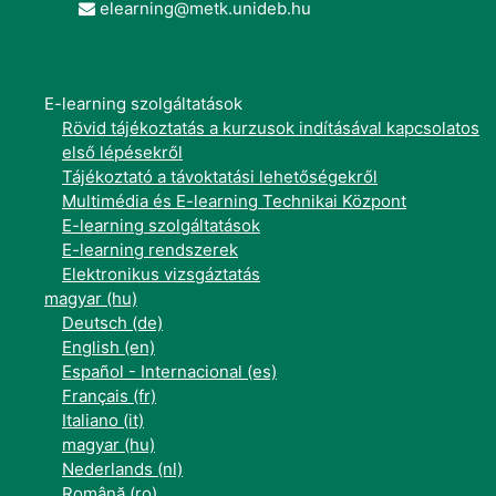
elearning@metk.unideb.hu
E-learning szolgáltatások
Rövid tájékoztatás a kurzusok indításával kapcsolatos
első lépésekről
Tájékoztató a távoktatási lehetőségekről
Multimédia és E-learning Technikai Központ
E-learning szolgáltatások
E-learning rendszerek
Elektronikus vizsgáztatás
magyar ‎(hu)‎
Deutsch ‎(de)‎
English ‎(en)‎
Español - Internacional ‎(es)‎
Français ‎(fr)‎
Italiano ‎(it)‎
magyar ‎(hu)‎
Nederlands ‎(nl)‎
Română ‎(ro)‎