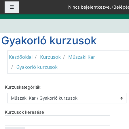
Tovább a fő tartalomhoz
Oldalpanel
Nincs bejelentkezve. (
Belépé
Gyakorló kurzusok
Kezdőoldal
Kurzusok
Műszaki Kar
Gyakorló kurzusok
Kurzuskategóriák:
Kurzusok keresése