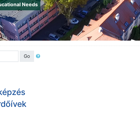
ducational Needs
Go
képzés
rdőívek