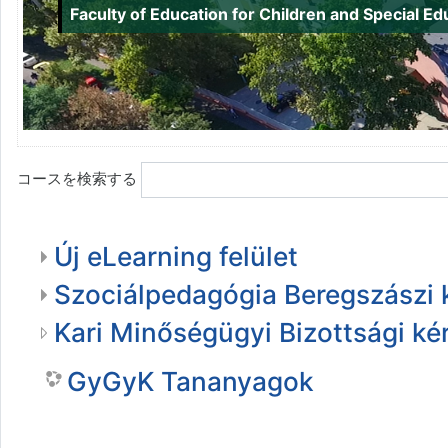
Faculty of Education for Children and Special E
コースを検索する
Új eLearning felület
Szociálpedagógia Beregszászi 
Kari Minőségügyi Bizottsági ké
GyGyK Tananyagok