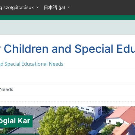
g szolgáltatások
日本語 ‎(ja)‎
r Children and Special Ed
nd Special Educational Needs
giai Kar