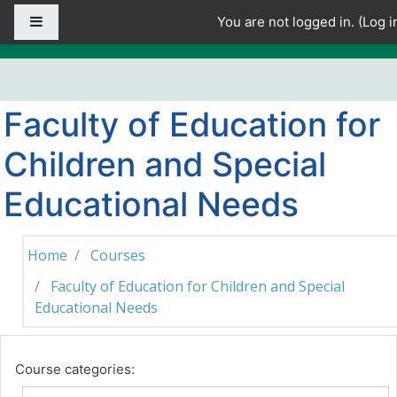
Skip to main content
Side panel
You are not logged in. (
Log i
Faculty of Education for
Children and Special
Educational Needs
Home
Courses
Faculty of Education for Children and Special
Educational Needs
Course categories: