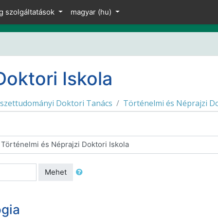
g szolgáltatások
magyar ‎(hu)‎
Doktori Iskola
észettudományi Doktori Tanács
Történelmi és Néprajzi Do
Mehet
ógia