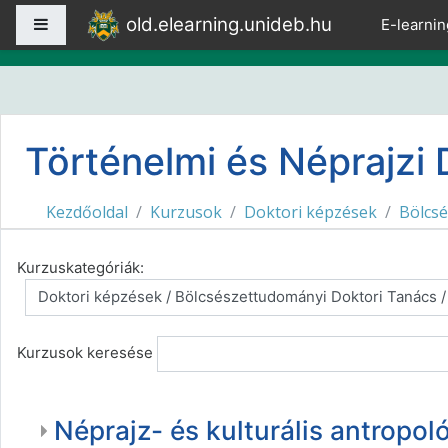
Tovább a fő tartalomhoz
old.elearning.unideb.hu
Oldalpanel
E-learnin
Történelmi és Néprajzi 
Kezdőoldal
Kurzusok
Doktori képzések
Bölcs
Kurzuskategóriák:
Kurzusok keresése
Néprajz- és kulturális antropol