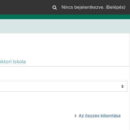
Nincs bejelentkezve. (
Belépés
)
ktori Iskola
Az összes kibontása