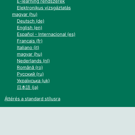
E-learning rendszerek
Elektronikus vizsgáztatás
magyar ‎(hu)‎
Deutsch ‎(de)‎
English ‎(en)‎
Español - Internacional ‎(es)‎
Français ‎(fr)‎
Italiano ‎(it)‎
magyar ‎(hu)‎
Nederlands ‎(nl)‎
Română ‎(ro)‎
Русский ‎(ru)‎
Українська ‎(uk)‎
日本語 ‎(ja)‎
Áttérés a standard stílusra