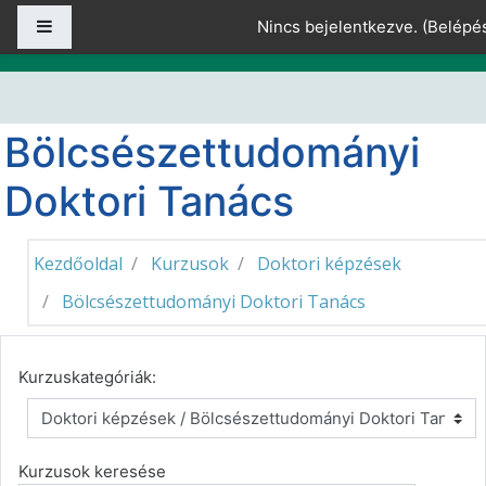
Tovább a fő tartalomhoz
Oldalpanel
Nincs bejelentkezve. (
Belépé
Bölcsészettudományi
Doktori Tanács
Kezdőoldal
Kurzusok
Doktori képzések
Bölcsészettudományi Doktori Tanács
Kurzuskategóriák:
Kurzusok keresése