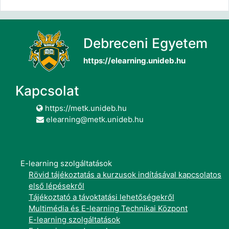
Debreceni Egyetem
https://elearning.unideb.hu
Kapcsolat
https://metk.unideb.hu
elearning@metk.unideb.hu
E-learning szolgáltatások
Rövid tájékoztatás a kurzusok indításával kapcsolatos
első lépésekről
Tájékoztató a távoktatási lehetőségekről
Multimédia és E-learning Technikai Központ
E-learning szolgáltatások