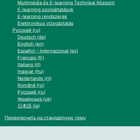
Multimédia és E-learning Technikai Központ
E-learning szolgáltatások
E-learning rendszerek
Elektronikus vizsgáztatás
Русский ‎(ru)‎
Deutsch ‎(de)‎
English ‎(en)‎
Español - Internacional ‎(es)‎
Français ‎(fr)‎
Italiano ‎(it)‎
magyar ‎(hu)‎
Nederlands ‎(nl)‎
Română ‎(ro)‎
Русский ‎(ru)‎
Українська ‎(uk)‎
日本語 ‎(ja)‎
Переключить на стандартную тему