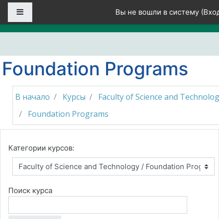
Перейти к основному содержанию
Боковая панель
Вы не вошли в систему (
Вхо
Foundation Programs
В начало
Курсы
Faculty of Science and Technolo
Foundation Programs
Категории курсов:
Поиск курса