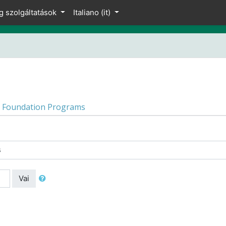
g szolgáltatások
Italiano ‎(it)‎
Foundation Programs
Vai