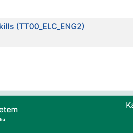
skills (TT00_ELC_ENG2)
K
yetem
.hu