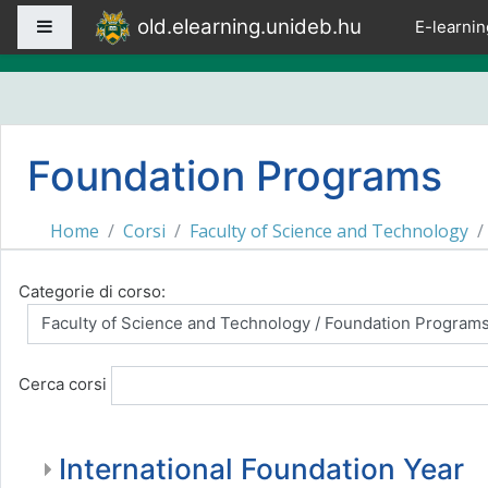
Vai al contenuto principale
old.elearning.unideb.hu
Pannello laterale
E-learnin
Foundation Programs
Home
Corsi
Faculty of Science and Technology
Categorie di corso:
Cerca corsi
International Foundation Year