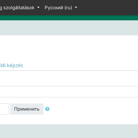
g szolgáltatások
Русский ‎(ru)‎
ldi képzés
Применить