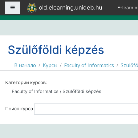
Перейти к основному содержанию
old.elearning.unideb.hu
Боковая панель
E-learnin
Szülőföldi képzés
В начало
Курсы
Faculty of Informatics
Szülőfö
Категории курсов:
Поиск курса