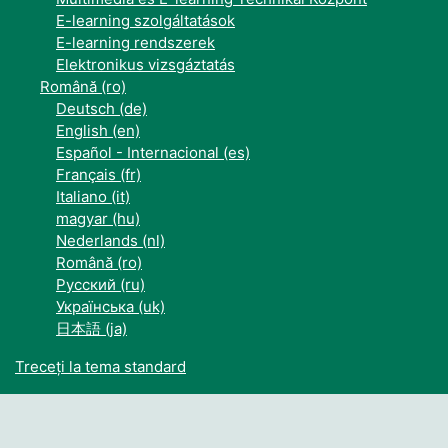
E-learning szolgáltatások
E-learning rendszerek
Elektronikus vizsgáztatás
Română ‎(ro)‎
Deutsch ‎(de)‎
English ‎(en)‎
Español - Internacional ‎(es)‎
Français ‎(fr)‎
Italiano ‎(it)‎
magyar ‎(hu)‎
Nederlands ‎(nl)‎
Română ‎(ro)‎
Русский ‎(ru)‎
Українська ‎(uk)‎
日本語 ‎(ja)‎
Treceți la tema standard