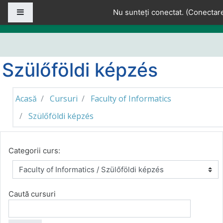
Sari la conţinutul principal
Panou lateral
Nu sunteți conectat. (
Conectar
Szülőföldi képzés
Acasă
Cursuri
Faculty of Informatics
Szülőföldi képzés
Categorii curs:
Caută cursuri