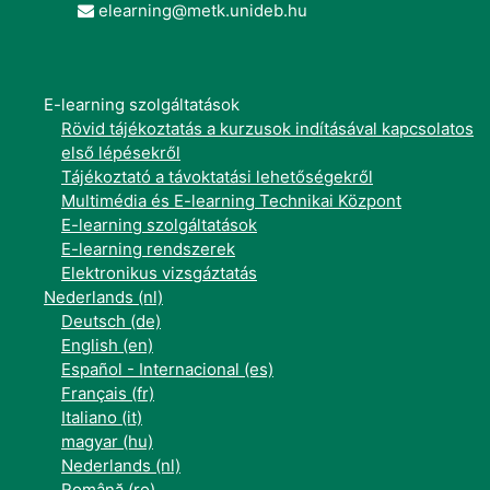
elearning@metk.unideb.hu
E-learning szolgáltatások
Rövid tájékoztatás a kurzusok indításával kapcsolatos
első lépésekről
Tájékoztató a távoktatási lehetőségekről
Multimédia és E-learning Technikai Központ
E-learning szolgáltatások
E-learning rendszerek
Elektronikus vizsgáztatás
Nederlands ‎(nl)‎
Deutsch ‎(de)‎
English ‎(en)‎
Español - Internacional ‎(es)‎
Français ‎(fr)‎
Italiano ‎(it)‎
magyar ‎(hu)‎
Nederlands ‎(nl)‎
Română ‎(ro)‎