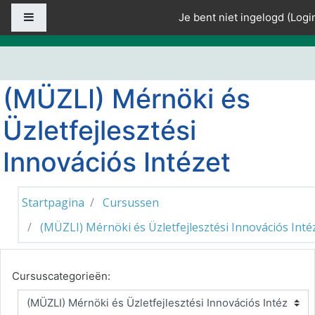
Ga naar hoofdinhoud
Zijpaneel
Je bent niet ingelogd (
Logi
(MÜZLI) Mérnöki és
Üzletfejlesztési
Innovációs Intézet
Startpagina
Cursussen
(MÜZLI) Mérnöki és Üzletfejlesztési Innovációs Inté
Cursuscategorieën: