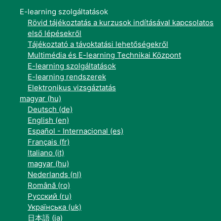
E-learning szolgáltatások
Rövid tájékoztatás a kurzusok indításával kapcsolatos
első lépésekről
Tájékoztató a távoktatási lehetőségekről
Multimédia és E-learning Technikai Központ
E-learning szolgáltatások
E-learning rendszerek
Elektronikus vizsgáztatás
magyar ‎(hu)‎
Deutsch ‎(de)‎
English ‎(en)‎
Español - Internacional ‎(es)‎
Français ‎(fr)‎
Italiano ‎(it)‎
magyar ‎(hu)‎
Nederlands ‎(nl)‎
Română ‎(ro)‎
Русский ‎(ru)‎
Українська ‎(uk)‎
日本語 ‎(ja)‎