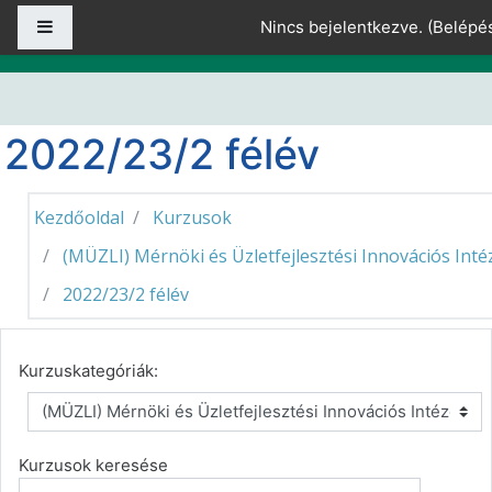
Tovább a fő tartalomhoz
Oldalpanel
Nincs bejelentkezve. (
Belépé
2022/23/2 félév
Kezdőoldal
Kurzusok
(MÜZLI) Mérnöki és Üzletfejlesztési Innovációs Inté
2022/23/2 félév
Kurzuskategóriák:
Kurzusok keresése