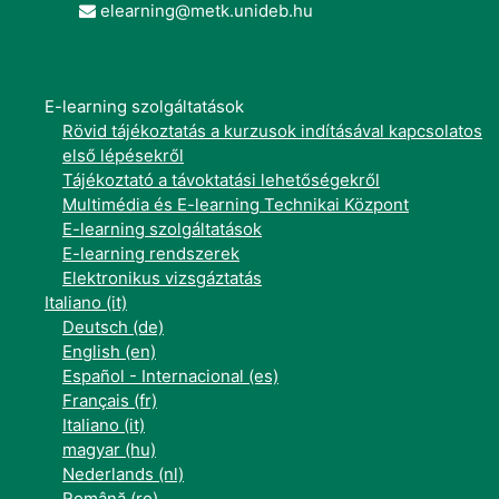
elearning@metk.unideb.hu
E-learning szolgáltatások
Rövid tájékoztatás a kurzusok indításával kapcsolatos
első lépésekről
Tájékoztató a távoktatási lehetőségekről
Multimédia és E-learning Technikai Központ
E-learning szolgáltatások
E-learning rendszerek
Elektronikus vizsgáztatás
Italiano ‎(it)‎
Deutsch ‎(de)‎
English ‎(en)‎
Español - Internacional ‎(es)‎
Français ‎(fr)‎
Italiano ‎(it)‎
magyar ‎(hu)‎
Nederlands ‎(nl)‎
Română ‎(ro)‎