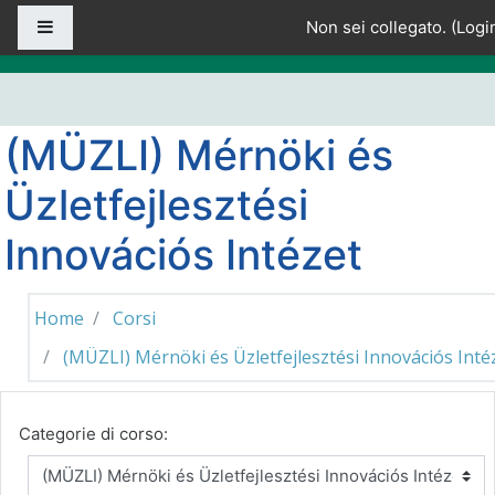
Vai al contenuto principale
Pannello laterale
Non sei collegato. (
Logi
(MÜZLI) Mérnöki és
Üzletfejlesztési
Innovációs Intézet
Home
Corsi
(MÜZLI) Mérnöki és Üzletfejlesztési Innovációs Inté
Categorie di corso: