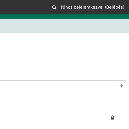
Nincs bejelentkezve. (
Belépés
)