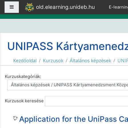
Tovább a fő tartalomhoz
old.elearning.unideb.hu
Oldalpanel
E-learnin
UNIPASS Kártyamened
Kezdőoldal
Kurzusok
Általános képzések
UNIP
Kurzuskategóriák:
Kurzusok keresése
Application for the UniPass Ca