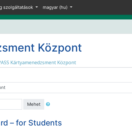
g szolgáltatások
magyar ‎(hu)‎
zsment Központ
ASS Kártyamenedzsment Központ
Mehet
rd – for Students