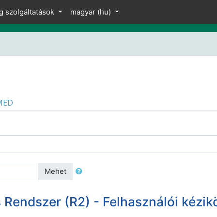
g szolgáltatások
magyar ‎(hu)‎
MED
Mehet
Rendszer (R2) - Felhasználói kézi