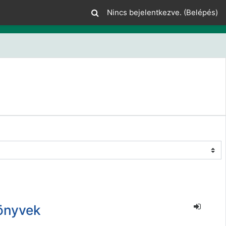
Nincs bejelentkezve. (
Belépés
)
könyvek