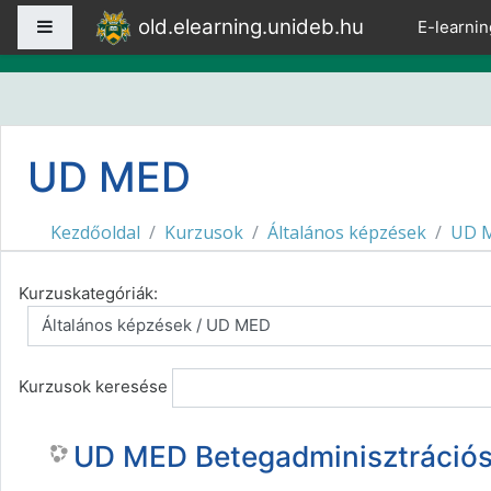
Tovább a fő tartalomhoz
old.elearning.unideb.hu
Oldalpanel
E-learnin
UD MED
Kezdőoldal
Kurzusok
Általános képzések
UD 
Kurzuskategóriák:
Kurzusok keresése
UD MED Betegadminisztrációs 