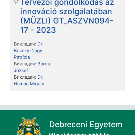
Tervezői gondolkodás az
innováció szolgálatában
(MÜZLI) GT_ASZVN094-
17 - 2023
Викладач:
Dr.
Becsky-Nagy
Patrícia
Викладач:
Boros
József
Викладач:
Dr.
Hamad Mirjam
Debreceni Egyetem
https://elearning.unideb.hu