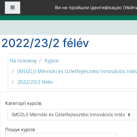
Перейти до головного вмісту
Бокова панель
Ви не пройшли ідентифікацію (
Увійт
2022/23/2 félév
На головну
Курси
(MÜZLI) Mérnöki és Üzletfejlesztési Innovációs Inté
2022/23/2 félév
Категорії курсів:
Пошук курсів