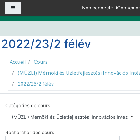
Passer au contenu principal
Panneau latéral
Non connecté. (
Connexio
2022/23/2 félév
Accueil
Cours
(MÜZLI) Mérnöki és Üzletfejlesztési Innovációs Inté
2022/23/2 félév
Catégories de cours:
Rechercher des cours