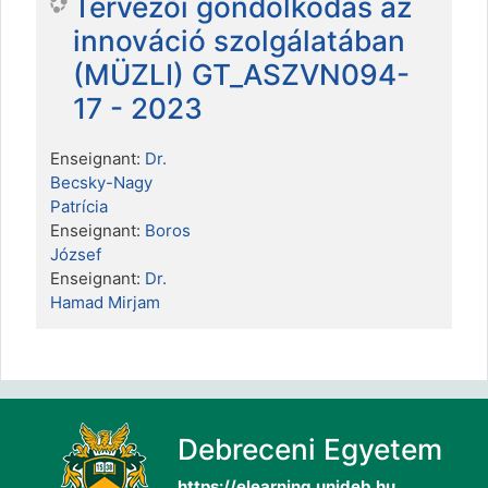
Tervezői gondolkodás az
innováció szolgálatában
(MÜZLI) GT_ASZVN094-
17 - 2023
Enseignant:
Dr.
Becsky-Nagy
Patrícia
Enseignant:
Boros
József
Enseignant:
Dr.
Hamad Mirjam
Debreceni Egyetem
https://elearning.unideb.hu