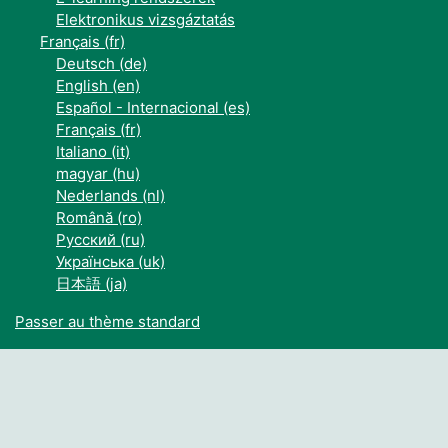
Elektronikus vizsgáztatás
Français ‎(fr)‎
Deutsch ‎(de)‎
English ‎(en)‎
Español - Internacional ‎(es)‎
Français ‎(fr)‎
Italiano ‎(it)‎
magyar ‎(hu)‎
Nederlands ‎(nl)‎
Română ‎(ro)‎
Русский ‎(ru)‎
Українська ‎(uk)‎
日本語 ‎(ja)‎
Passer au thème standard