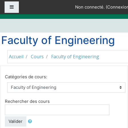
Passer au contenu principal
Panneau latéral
Non connecté. (
Connexio
Faculty of Engineering
Accueil
Cours
Faculty of Engineering
Catégories de cours:
Rechercher des cours
Valider