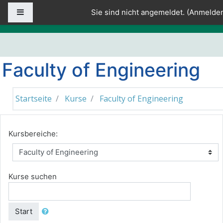
Zum Hauptinhalt
Website-Übersicht
Sie sind nicht angemeldet. (
Anmelde
Faculty of Engineering
Startseite
Kurse
Faculty of Engineering
Kursbereiche:
Kurse suchen
Start