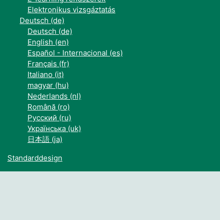
Elektronikus vizsgáztatás
Deutsch ‎(de)‎
Deutsch ‎(de)‎
English ‎(en)‎
Español - Internacional ‎(es)‎
Français ‎(fr)‎
Italiano ‎(it)‎
magyar ‎(hu)‎
Nederlands ‎(nl)‎
Română ‎(ro)‎
Русский ‎(ru)‎
Українська ‎(uk)‎
日本語 ‎(ja)‎
Standarddesign