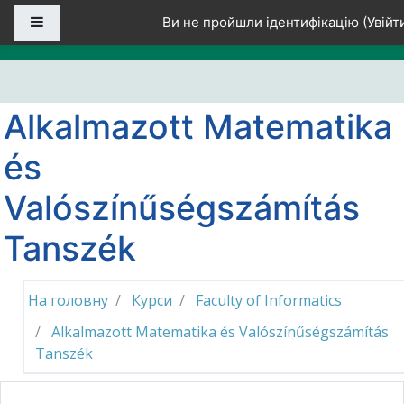
Перейти до головного вмісту
Бокова панель
Ви не пройшли ідентифікацію (
Увійт
Alkalmazott Matematika
és
Valószínűségszámítás
Tanszék
На головну
Курси
Faculty of Informatics
Alkalmazott Matematika és Valószínűségszámítás
Tanszék