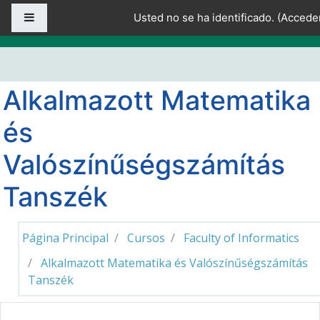
Salta al contenido principal
Panel lateral
Usted no se ha identificado. (
Accede
Alkalmazott Matematika
és
Valószínűségszámítás
Tanszék
Página Principal
Cursos
Faculty of Informatics
Alkalmazott Matematika és Valószínűségszámítás
Tanszék