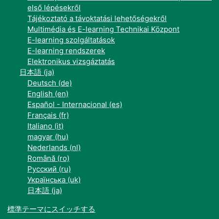
első lépésekről
Tájékoztató a távoktatási lehetőségekről
Multimédia és E-learning Technikai Központ
E-learning szolgáltatások
E-learning rendszerek
Elektronikus vizsgáztatás
日本語 ‎(ja)‎
Deutsch ‎(de)‎
English ‎(en)‎
Español - Internacional ‎(es)‎
Français ‎(fr)‎
Italiano ‎(it)‎
magyar ‎(hu)‎
Nederlands ‎(nl)‎
Română ‎(ro)‎
Русский ‎(ru)‎
Українська ‎(uk)‎
日本語 ‎(ja)‎
標準テーマにスイッチする