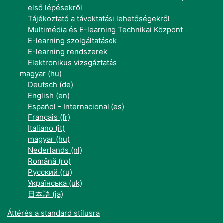
első lépésekről
Tájékoztató a távoktatási lehetőségekről
Multimédia és E-learning Technikai Központ
E-learning szolgáltatások
E-learning rendszerek
Elektronikus vizsgáztatás
magyar ‎(hu)‎
Deutsch ‎(de)‎
English ‎(en)‎
Español - Internacional ‎(es)‎
Français ‎(fr)‎
Italiano ‎(it)‎
magyar ‎(hu)‎
Nederlands ‎(nl)‎
Română ‎(ro)‎
Русский ‎(ru)‎
Українська ‎(uk)‎
日本語 ‎(ja)‎
Áttérés a standard stílusra