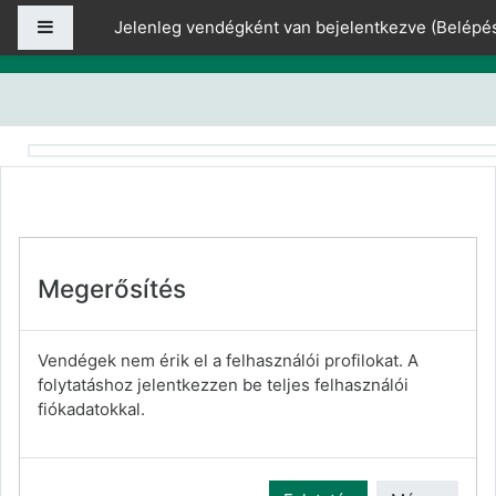
Tovább a fő tartalomhoz
Oldalpanel
Jelenleg vendégként van bejelentkezve (
Belépé
Megerősítés
Vendégek nem érik el a felhasználói profilokat. A
folytatáshoz jelentkezzen be teljes felhasználói
fiókadatokkal.