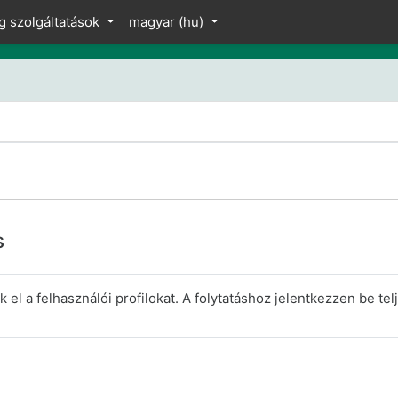
z
g szolgáltatások
magyar ‎(hu)‎
s
el a felhasználói profilokat. A folytatáshoz jelentkezzen be telj