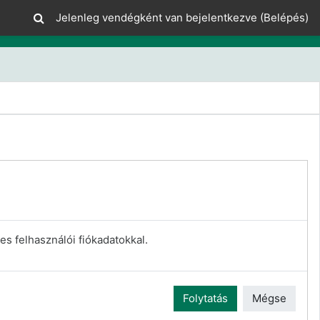
Jelenleg vendégként van bejelentkezve (
Belépés
)
es felhasználói fiókadatokkal.
Folytatás
Mégse