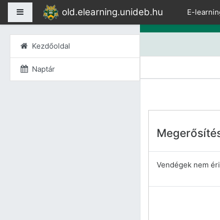
Tovább a fő tartalomho
old.elearning.unideb.hu
Oldalpanel
E-learnin
Kezdőoldal
Naptár
Megerősíté
Vendégek nem érik 