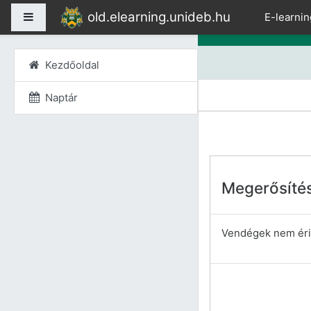
Tovább a fő tartalomho
old.elearning.unideb.hu
Oldalpanel
E-learnin
Kezdőoldal
Naptár
Megerősíté
Vendégek nem érik 