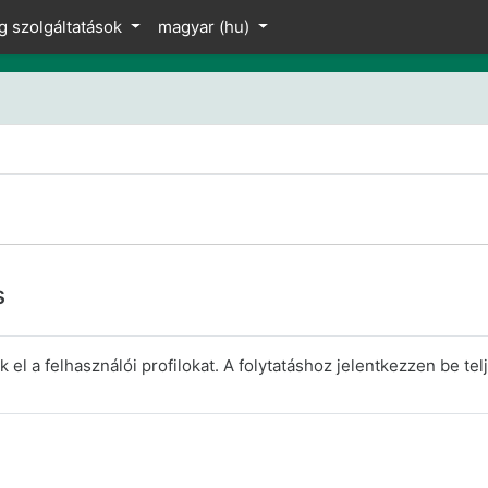
z
g szolgáltatások
magyar ‎(hu)‎
s
el a felhasználói profilokat. A folytatáshoz jelentkezzen be telj