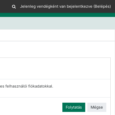
Jelenleg vendégként van bejelentkezve (
Belépés
)
es felhasználói fiókadatokkal.
Folytatás
Mégse