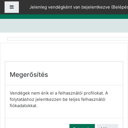
Tovább a fő tartalomhoz
Oldalpanel
Jelenleg vendégként van bejelentkezve (
Belépé
Megerősítés
Vendégek nem érik el a felhasználói profilokat. A
folytatáshoz jelentkezzen be teljes felhasználói
fiókadatokkal.