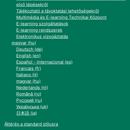
első lépésekről
Tájékoztató a távoktatási lehetőségekről
Multimédia és E-learning Technikai Központ
E-learning szolgáltatások
E-learning rendszerek
Elektronikus vizsgáztatás
magyar ‎(hu)‎
Deutsch ‎(de)‎
English ‎(en)‎
Español - Internacional ‎(es)‎
Français ‎(fr)‎
Italiano ‎(it)‎
magyar ‎(hu)‎
Nederlands ‎(nl)‎
Română ‎(ro)‎
Русский ‎(ru)‎
Українська ‎(uk)‎
日本語 ‎(ja)‎
Áttérés a standard stílusra