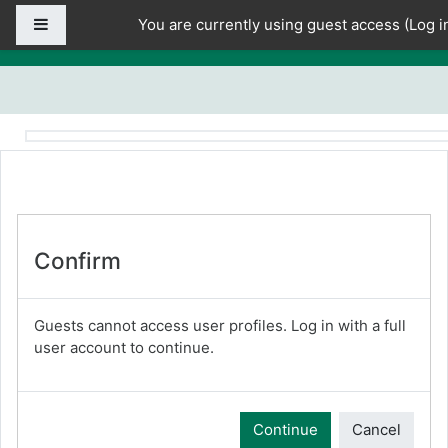
Skip to main content
Side panel
You are currently using guest access (
Log i
Confirm
Guests cannot access user profiles. Log in with a full
user account to continue.
Continue
Cancel