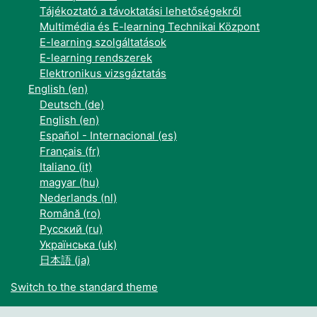
Tájékoztató a távoktatási lehetőségekről
Multimédia és E-learning Technikai Központ
E-learning szolgáltatások
E-learning rendszerek
Elektronikus vizsgáztatás
English ‎(en)‎
Deutsch ‎(de)‎
English ‎(en)‎
Español - Internacional ‎(es)‎
Français ‎(fr)‎
Italiano ‎(it)‎
magyar ‎(hu)‎
Nederlands ‎(nl)‎
Română ‎(ro)‎
Русский ‎(ru)‎
Українська ‎(uk)‎
日本語 ‎(ja)‎
Switch to the standard theme