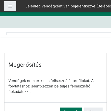
Tovább a fő tartalomhoz
Oldalpanel
Jelenleg vendégként van bejelentkezve (
Belépé
Megerősítés
Vendégek nem érik el a felhasználói profilokat. A
folytatáshoz jelentkezzen be teljes felhasználói
fiókadatokkal.