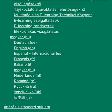
első lépésekről
Tájékoztató a távoktatási lehetőségekről
Multimédia és E-learning Technikai Központ
E-learning szolgáltatások
E-learning rendszerek
Elektronikus vizsgáztatás
magyar ‎(hu)‎
Deutsch ‎(de)‎
English ‎(en)‎
Español - Internacional ‎(es)‎
Français ‎(fr)‎
Italiano ‎(it)‎
magyar ‎(hu)‎
Nederlands ‎(nl)‎
Română ‎(ro)‎
Русский ‎(ru)‎
Українська ‎(uk)‎
日本語 ‎(ja)‎
Áttérés a standard stílusra