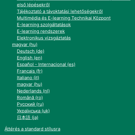
első lépésekről
Tájékoztató a távoktatási lehetőségekről
Multimédia és E-learning Technikai Központ
E-learning szolgáltatások
E-learning rendszerek
Elektronikus vizsgáztatás
magyar ‎(hu)‎
Deutsch ‎(de)‎
English ‎(en)‎
Español - Internacional ‎(es)‎
Français ‎(fr)‎
Italiano ‎(it)‎
magyar ‎(hu)‎
Nederlands ‎(nl)‎
Română ‎(ro)‎
Русский ‎(ru)‎
Українська ‎(uk)‎
日本語 ‎(ja)‎
Áttérés a standard stílusra