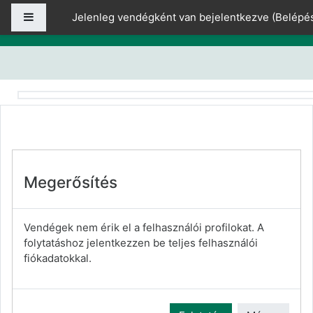
Tovább a fő tartalomhoz
Oldalpanel
Jelenleg vendégként van bejelentkezve (
Belépé
Megerősítés
Vendégek nem érik el a felhasználói profilokat. A
folytatáshoz jelentkezzen be teljes felhasználói
fiókadatokkal.