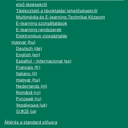
első lépésekről
Tájékoztató a távoktatási lehetőségekről
Multimédia és E-learning Technikai Központ
E-learning szolgáltatások
E-learning rendszerek
Elektronikus vizsgáztatás
magyar ‎(hu)‎
Deutsch ‎(de)‎
English ‎(en)‎
Español - Internacional ‎(es)‎
Français ‎(fr)‎
Italiano ‎(it)‎
magyar ‎(hu)‎
Nederlands ‎(nl)‎
Română ‎(ro)‎
Русский ‎(ru)‎
Українська ‎(uk)‎
日本語 ‎(ja)‎
Áttérés a standard stílusra