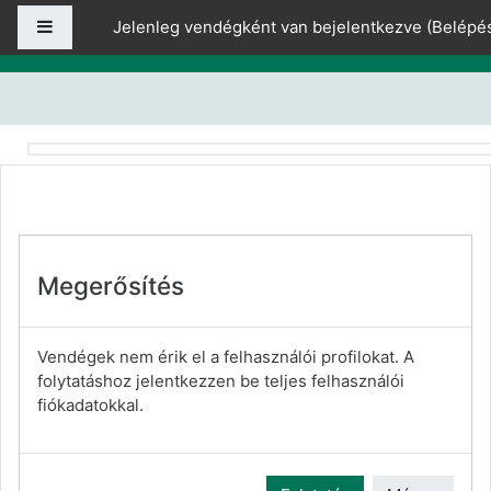
Tovább a fő tartalomhoz
Oldalpanel
Jelenleg vendégként van bejelentkezve (
Belépé
Megerősítés
Vendégek nem érik el a felhasználói profilokat. A
folytatáshoz jelentkezzen be teljes felhasználói
fiókadatokkal.