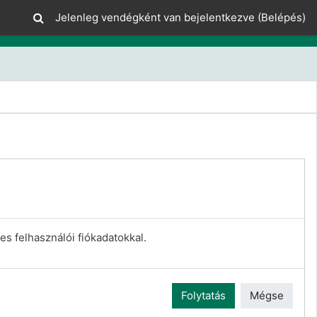
Jelenleg vendégként van bejelentkezve (
Belépés
)
es felhasználói fiókadatokkal.
Folytatás
Mégse