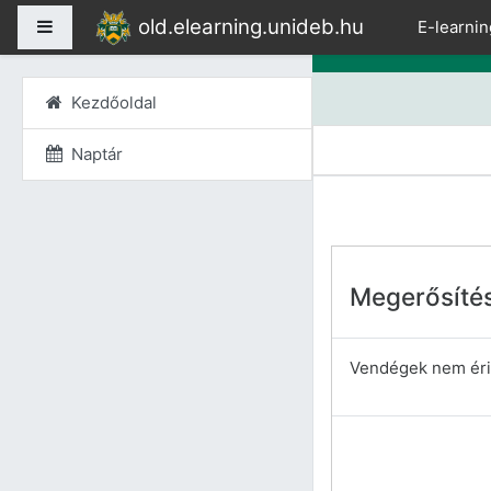
Tovább a fő tartalomho
old.elearning.unideb.hu
Oldalpanel
E-learnin
Kezdőoldal
Naptár
Megerősíté
Vendégek nem érik 