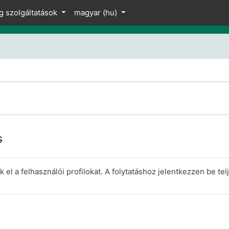
z
g szolgáltatások
magyar ‎(hu)‎
s
el a felhasználói profilokat. A folytatáshoz jelentkezzen be telj