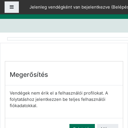
Tovább a fő tartalomhoz
Oldalpanel
Jelenleg vendégként van bejelentkezve (
Belépé
Megerősítés
Vendégek nem érik el a felhasználói profilokat. A
folytatáshoz jelentkezzen be teljes felhasználói
fiókadatokkal.