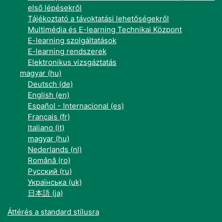
első lépésekről
Tájékoztató a távoktatási lehetőségekről
Multimédia és E-learning Technikai Központ
E-learning szolgáltatások
E-learning rendszerek
Elektronikus vizsgáztatás
magyar ‎(hu)‎
Deutsch ‎(de)‎
English ‎(en)‎
Español - Internacional ‎(es)‎
Français ‎(fr)‎
Italiano ‎(it)‎
magyar ‎(hu)‎
Nederlands ‎(nl)‎
Română ‎(ro)‎
Русский ‎(ru)‎
Українська ‎(uk)‎
日本語 ‎(ja)‎
Áttérés a standard stílusra