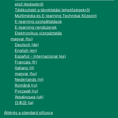
első lépésekről
Tájékoztató a távoktatási lehetőségekről
Multimédia és E-learning Technikai Központ
E-learning szolgáltatások
E-learning rendszerek
Elektronikus vizsgáztatás
magyar ‎(hu)‎
Deutsch ‎(de)‎
English ‎(en)‎
Español - Internacional ‎(es)‎
Français ‎(fr)‎
Italiano ‎(it)‎
magyar ‎(hu)‎
Nederlands ‎(nl)‎
Română ‎(ro)‎
Русский ‎(ru)‎
Українська ‎(uk)‎
日本語 ‎(ja)‎
Áttérés a standard stílusra