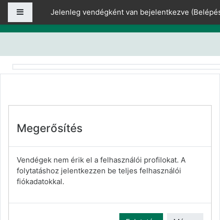
Tovább a fő tartalomhoz
Oldalpanel
Jelenleg vendégként van bejelentkezve (
Belépé
Megerősítés
Vendégek nem érik el a felhasználói profilokat. A
folytatáshoz jelentkezzen be teljes felhasználói
fiókadatokkal.