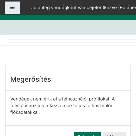
Tovább a fő tartalomhoz
Oldalpanel
Jelenleg vendégként van bejelentkezve (
Belépé
Megerősítés
Vendégek nem érik el a felhasználói profilokat. A
folytatáshoz jelentkezzen be teljes felhasználói
fiókadatokkal.