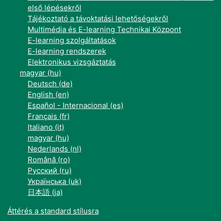
első lépésekről
Tájékoztató a távoktatási lehetőségekről
Multimédia és E-learning Technikai Központ
E-learning szolgáltatások
E-learning rendszerek
Elektronikus vizsgáztatás
magyar ‎(hu)‎
Deutsch ‎(de)‎
English ‎(en)‎
Español - Internacional ‎(es)‎
Français ‎(fr)‎
Italiano ‎(it)‎
magyar ‎(hu)‎
Nederlands ‎(nl)‎
Română ‎(ro)‎
Русский ‎(ru)‎
Українська ‎(uk)‎
日本語 ‎(ja)‎
Áttérés a standard stílusra