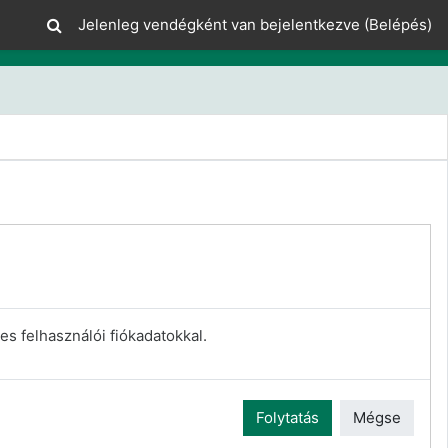
Jelenleg vendégként van bejelentkezve (
Belépés
)
es felhasználói fiókadatokkal.
Folytatás
Mégse