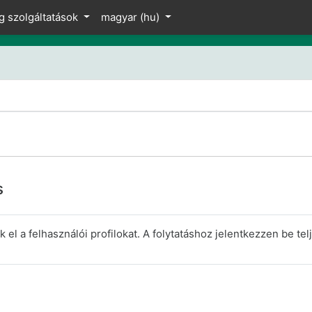
z
g szolgáltatások
magyar ‎(hu)‎
s
el a felhasználói profilokat. A folytatáshoz jelentkezzen be telj