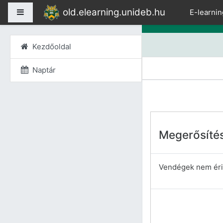
Tovább a fő tartalomho
old.elearning.unideb.hu
Oldalpanel
E-learnin
Kezdőoldal
Naptár
Megerősíté
Vendégek nem érik 