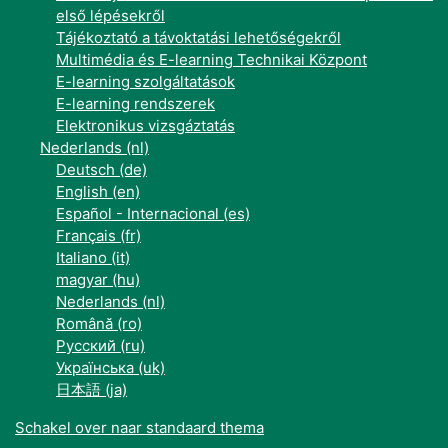
első lépésekről
Tájékoztató a távoktatási lehetőségekről
Multimédia és E-learning Technikai Központ
E-learning szolgáltatások
E-learning rendszerek
Elektronikus vizsgáztatás
Nederlands ‎(nl)‎
Deutsch ‎(de)‎
English ‎(en)‎
Español - Internacional ‎(es)‎
Français ‎(fr)‎
Italiano ‎(it)‎
magyar ‎(hu)‎
Nederlands ‎(nl)‎
Română ‎(ro)‎
Русский ‎(ru)‎
Українська ‎(uk)‎
日本語 ‎(ja)‎
Schakel over naar standaard thema