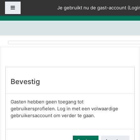
Ga naar hoofdinhoud
Zijpaneel
Je gebruikt nu de gast-account (
Logi
Bevestig
Gasten hebben geen toegang tot
gebruikersprofielen. Log in met een volwaardige
gebruikersaccount om verder te gaan.