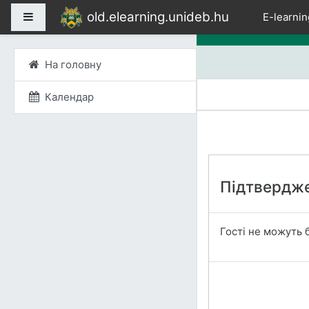
Перейти до головного
old.elearning.unideb.hu
Бокова панель
E-learnin
На головну
Календар
Підтвердж
Гості не можуть б