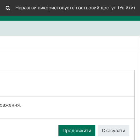
Наразі ви використовуєте гостьовий доступ (
Увійти
)
довження.
Продовжити
Скасувати