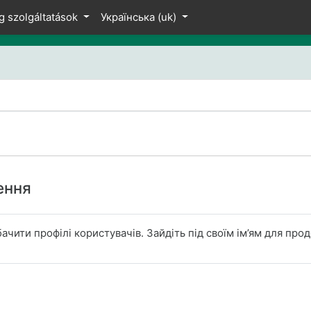
 вмісту
g szolgáltatások
Українська ‎(uk)‎
ення
ачити профілі користувачів. Зайдіть під своїм ім’ям для про