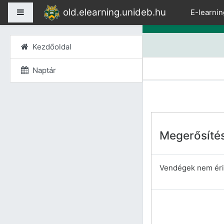
Tovább a fő tartalomho
old.elearning.unideb.hu
Oldalpanel
E-learnin
Kezdőoldal
Naptár
Megerősíté
Vendégek nem érik 