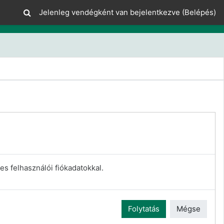
Jelenleg vendégként van bejelentkezve (
Belépés
)
es felhasználói fiókadatokkal.
Folytatás
Mégse