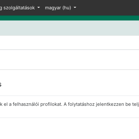
z
g szolgáltatások
magyar ‎(hu)‎
s
el a felhasználói profilokat. A folytatáshoz jelentkezzen be telj