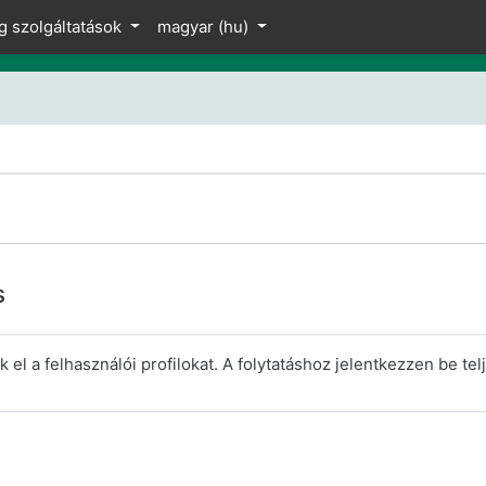
z
g szolgáltatások
magyar ‎(hu)‎
s
el a felhasználói profilokat. A folytatáshoz jelentkezzen be telj