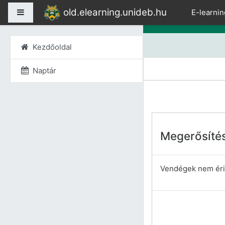
Tovább a fő tartalomho
old.elearning.unideb.hu
Oldalpanel
E-learnin
Kezdőoldal
Naptár
Megerősíté
Vendégek nem érik 