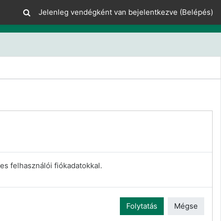
Jelenleg vendégként van bejelentkezve (
Belépés
)
es felhasználói fiókadatokkal.
Folytatás
Mégse