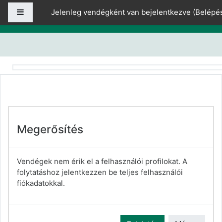
Tovább a fő tartalomhoz
Oldalpanel
Jelenleg vendégként van bejelentkezve (
Belépé
Megerősítés
Vendégek nem érik el a felhasználói profilokat. A
folytatáshoz jelentkezzen be teljes felhasználói
fiókadatokkal.