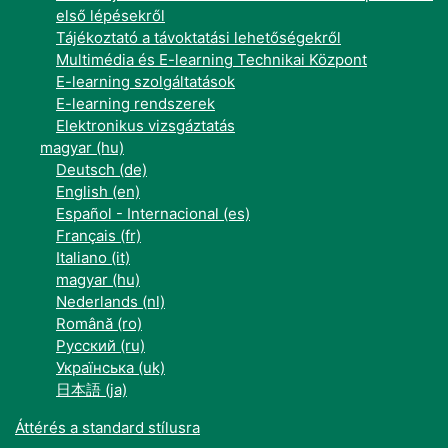
első lépésekről
Tájékoztató a távoktatási lehetőségekről
Multimédia és E-learning Technikai Központ
E-learning szolgáltatások
E-learning rendszerek
Elektronikus vizsgáztatás
magyar ‎(hu)‎
Deutsch ‎(de)‎
English ‎(en)‎
Español - Internacional ‎(es)‎
Français ‎(fr)‎
Italiano ‎(it)‎
magyar ‎(hu)‎
Nederlands ‎(nl)‎
Română ‎(ro)‎
Русский ‎(ru)‎
Українська ‎(uk)‎
日本語 ‎(ja)‎
Áttérés a standard stílusra