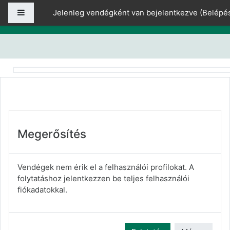
Tovább a fő tartalomhoz
Oldalpanel
Jelenleg vendégként van bejelentkezve (
Belépé
Megerősítés
Vendégek nem érik el a felhasználói profilokat. A
folytatáshoz jelentkezzen be teljes felhasználói
fiókadatokkal.