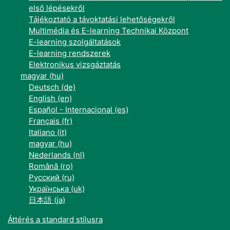
első lépésekről
Tájékoztató a távoktatási lehetőségekről
Multimédia és E-learning Technikai Központ
E-learning szolgáltatások
E-learning rendszerek
Elektronikus vizsgáztatás
magyar ‎(hu)‎
Deutsch ‎(de)‎
English ‎(en)‎
Español - Internacional ‎(es)‎
Français ‎(fr)‎
Italiano ‎(it)‎
magyar ‎(hu)‎
Nederlands ‎(nl)‎
Română ‎(ro)‎
Русский ‎(ru)‎
Українська ‎(uk)‎
日本語 ‎(ja)‎
Áttérés a standard stílusra