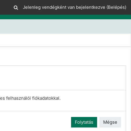
Jelenleg vendégként van bejelentkezve (
Belépés
)
es felhasználói fiókadatokkal.
Folytatás
Mégse