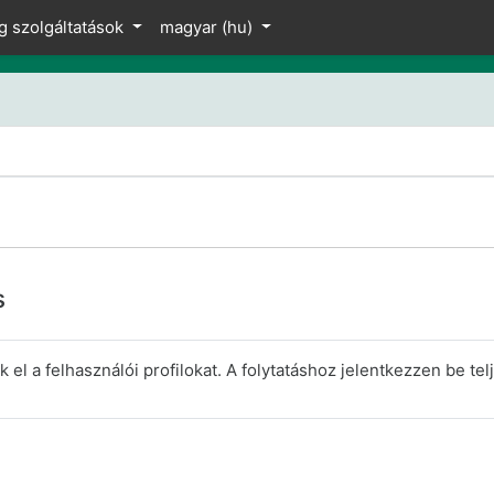
z
g szolgáltatások
magyar ‎(hu)‎
s
el a felhasználói profilokat. A folytatáshoz jelentkezzen be telj