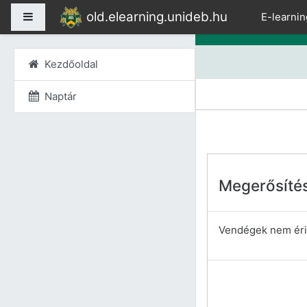
Tovább a fő tartalomho
old.elearning.unideb.hu
Oldalpanel
E-learnin
Kezdőoldal
Naptár
Megerősíté
Vendégek nem érik 