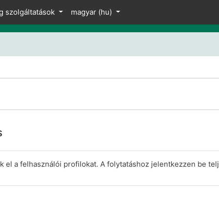
z
g szolgáltatások
magyar ‎(hu)‎
s
el a felhasználói profilokat. A folytatáshoz jelentkezzen be telj