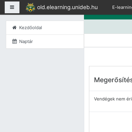
Tovább a fő tartalomho
old.elearning.unideb.hu
Oldalpanel
E-learnin
Kezdőoldal
Naptár
Megerősíté
Vendégek nem érik 