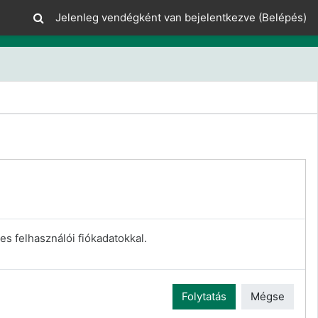
Jelenleg vendégként van bejelentkezve (
Belépés
)
es felhasználói fiókadatokkal.
Folytatás
Mégse