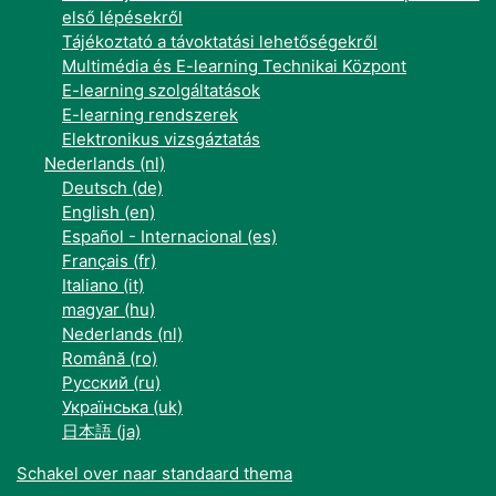
első lépésekről
Tájékoztató a távoktatási lehetőségekről
Multimédia és E-learning Technikai Központ
E-learning szolgáltatások
E-learning rendszerek
Elektronikus vizsgáztatás
Nederlands ‎(nl)‎
Deutsch ‎(de)‎
English ‎(en)‎
Español - Internacional ‎(es)‎
Français ‎(fr)‎
Italiano ‎(it)‎
magyar ‎(hu)‎
Nederlands ‎(nl)‎
Română ‎(ro)‎
Русский ‎(ru)‎
Українська ‎(uk)‎
日本語 ‎(ja)‎
Schakel over naar standaard thema