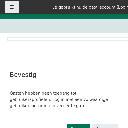
Ga naar hoofdinhoud
Zijpaneel
Je gebruikt nu de gast-account (
Logi
Bevestig
Gasten hebben geen toegang tot
gebruikersprofielen. Log in met een volwaardige
gebruikersaccount om verder te gaan.