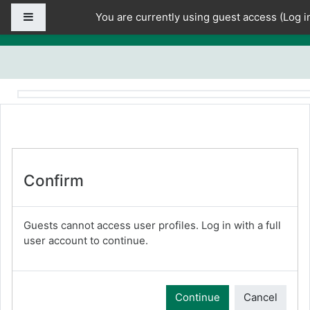
Skip to main content
Side panel
You are currently using guest access (
Log i
Confirm
Guests cannot access user profiles. Log in with a full
user account to continue.
Continue
Cancel