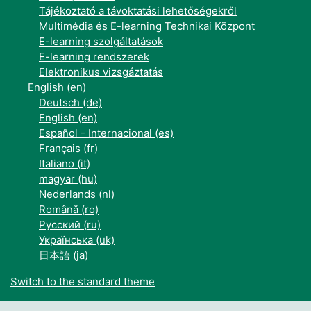
Tájékoztató a távoktatási lehetőségekről
Multimédia és E-learning Technikai Központ
E-learning szolgáltatások
E-learning rendszerek
Elektronikus vizsgáztatás
English ‎(en)‎
Deutsch ‎(de)‎
English ‎(en)‎
Español - Internacional ‎(es)‎
Français ‎(fr)‎
Italiano ‎(it)‎
magyar ‎(hu)‎
Nederlands ‎(nl)‎
Română ‎(ro)‎
Русский ‎(ru)‎
Українська ‎(uk)‎
日本語 ‎(ja)‎
Switch to the standard theme