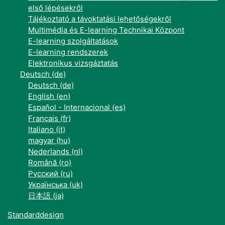
első lépésekről
Tájékoztató a távoktatási lehetőségekről
Multimédia és E-learning Technikai Központ
E-learning szolgáltatások
E-learning rendszerek
Elektronikus vizsgáztatás
Deutsch ‎(de)‎
Deutsch ‎(de)‎
English ‎(en)‎
Español - Internacional ‎(es)‎
Français ‎(fr)‎
Italiano ‎(it)‎
magyar ‎(hu)‎
Nederlands ‎(nl)‎
Română ‎(ro)‎
Русский ‎(ru)‎
Українська ‎(uk)‎
日本語 ‎(ja)‎
Standarddesign