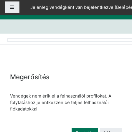
Tovább a fő tartalomhoz
Oldalpanel
Jelenleg vendégként van bejelentkezve (
Belépé
Megerősítés
Vendégek nem érik el a felhasználói profilokat. A
folytatáshoz jelentkezzen be teljes felhasználói
fiókadatokkal.