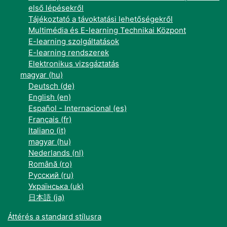
első lépésekről
Tájékoztató a távoktatási lehetőségekről
Multimédia és E-learning Technikai Központ
E-learning szolgáltatások
E-learning rendszerek
Elektronikus vizsgáztatás
magyar ‎(hu)‎
Deutsch ‎(de)‎
English ‎(en)‎
Español - Internacional ‎(es)‎
Français ‎(fr)‎
Italiano ‎(it)‎
magyar ‎(hu)‎
Nederlands ‎(nl)‎
Română ‎(ro)‎
Русский ‎(ru)‎
Українська ‎(uk)‎
日本語 ‎(ja)‎
Áttérés a standard stílusra