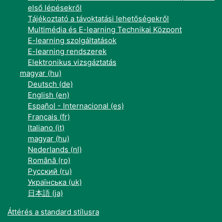
első lépésekről
Tájékoztató a távoktatási lehetőségekről
Multimédia és E-learning Technikai Központ
E-learning szolgáltatások
E-learning rendszerek
Elektronikus vizsgáztatás
magyar ‎(hu)‎
Deutsch ‎(de)‎
English ‎(en)‎
Español - Internacional ‎(es)‎
Français ‎(fr)‎
Italiano ‎(it)‎
magyar ‎(hu)‎
Nederlands ‎(nl)‎
Română ‎(ro)‎
Русский ‎(ru)‎
Українська ‎(uk)‎
日本語 ‎(ja)‎
Áttérés a standard stílusra