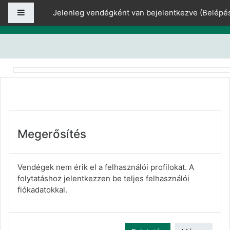
Tovább a fő tartalomhoz
Oldalpanel
Jelenleg vendégként van bejelentkezve (
Belépé
Megerősítés
Vendégek nem érik el a felhasználói profilokat. A
folytatáshoz jelentkezzen be teljes felhasználói
fiókadatokkal.