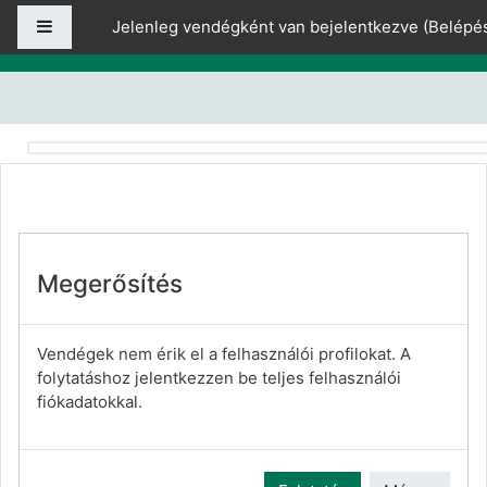
Tovább a fő tartalomhoz
Oldalpanel
Jelenleg vendégként van bejelentkezve (
Belépé
Megerősítés
Vendégek nem érik el a felhasználói profilokat. A
folytatáshoz jelentkezzen be teljes felhasználói
fiókadatokkal.