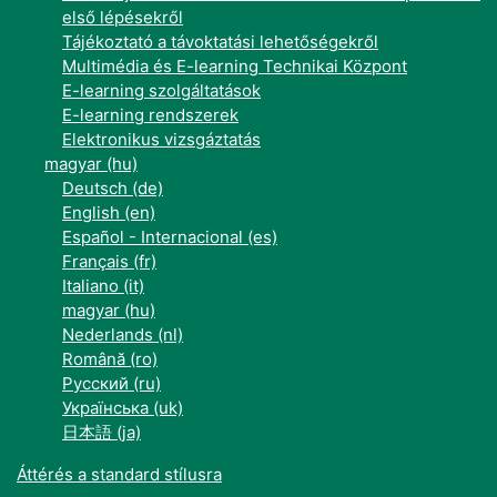
első lépésekről
Tájékoztató a távoktatási lehetőségekről
Multimédia és E-learning Technikai Központ
E-learning szolgáltatások
E-learning rendszerek
Elektronikus vizsgáztatás
magyar ‎(hu)‎
Deutsch ‎(de)‎
English ‎(en)‎
Español - Internacional ‎(es)‎
Français ‎(fr)‎
Italiano ‎(it)‎
magyar ‎(hu)‎
Nederlands ‎(nl)‎
Română ‎(ro)‎
Русский ‎(ru)‎
Українська ‎(uk)‎
日本語 ‎(ja)‎
Áttérés a standard stílusra