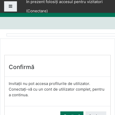
În prezent folosiți accesul pentru vizitatori
Sari la conţinutul principal
Panou lateral
(
Conectare
)
Confirmă
Invitații nu pot accesa profilurile de utilizator.
Conectați-vă cu un cont de utilizator complet, pentru
a continua.