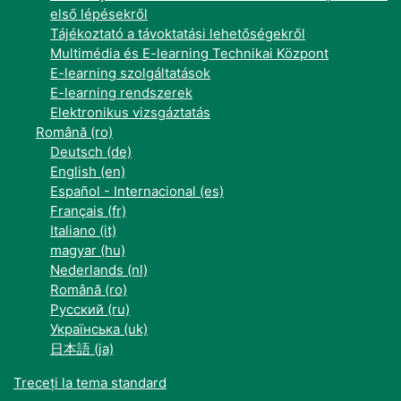
első lépésekről
Tájékoztató a távoktatási lehetőségekről
Multimédia és E-learning Technikai Központ
E-learning szolgáltatások
E-learning rendszerek
Elektronikus vizsgáztatás
Română ‎(ro)‎
Deutsch ‎(de)‎
English ‎(en)‎
Español - Internacional ‎(es)‎
Français ‎(fr)‎
Italiano ‎(it)‎
magyar ‎(hu)‎
Nederlands ‎(nl)‎
Română ‎(ro)‎
Русский ‎(ru)‎
Українська ‎(uk)‎
日本語 ‎(ja)‎
Treceți la tema standard